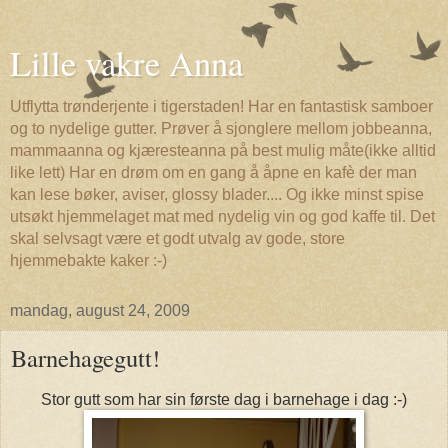
Lille vakre Anna
Utflytta trønderjente i tigerstaden! Har en fantastisk samboer
og to nydelige gutter. Prøver å sjonglere mellom jobbeanna,
mammaanna og kjæresteanna på best mulig måte(ikke alltid
like lett) Har en drøm om en gang å åpne en kafè der man
kan lese bøker, aviser, glossy blader.... Og ikke minst spise
utsøkt hjemmelaget mat med nydelig vin og god kaffe til. Det
skal selvsagt være et godt utvalg av gode, store
hjemmebakte kaker :-)
mandag, august 24, 2009
Barnehagegutt!
Stor gutt som har sin første dag i barnehage i dag :-)