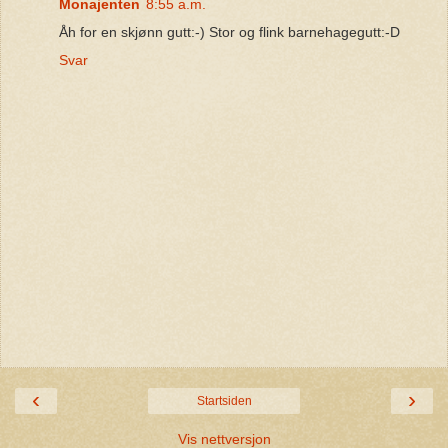
Monajenten
8:55 a.m.
Åh for en skjønn gutt:-) Stor og flink barnehagegutt:-D
Svar
‹
›
Startsiden
Vis nettversjon