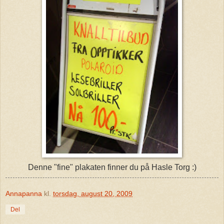
Denne "fine" plakaten finner du på Hasle Torg :)
Annapanna
kl.
torsdag, august 20, 2009
Del