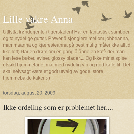
Lille vakre Anna
Utflytta trønderjente i tigerstaden! Har en fantastisk samboer
og to nydelige gutter. Prøver å sjonglere mellom jobbeanna,
mammaanna og kjæresteanna på best mulig måte(ikke alltid
like lett) Har en drøm om en gang å åpne en kafè der man
kan lese bøker, aviser, glossy blader.... Og ikke minst spise
utsøkt hjemmelaget mat med nydelig vin og god kaffe til. Det
skal selvsagt være et godt utvalg av gode, store
hjemmebakte kaker :-)
torsdag, august 20, 2009
Ikke ordeling som er problemet her....