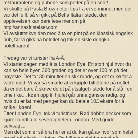
restaurantene og pubene som perler på en snor!
Vi skulle på Pasta Brown etter tips fra ei venninne, men der
var det fullt, så vi gikk på Bella Italia i stede, den
opplevelsen kan dere lese mer om på
http://annasfristelser.com
Vi avsluttet kvelden med å ta en pint på en klassisk engelsk
pub, før vi gikk på hotellet og tok en siste dringk i
hotellbaren!
Fredag var vi turister fra A-Å.
Vi startet dagen med å ta London Eye. Ett stort hjul hvor du
kan se hele byen 360 grader, og det er over 100 m på det
høyeste. Det tar 30 minutter en slik runde, og det er kø for å
være med. Vi var så smarte at vi kjøpte billettene på nettet,
da er det bare å skrive de ut på utsalget i stede for å stå i en
time i kø.... køen opp til hjulet går unna ganske radig, og
hvis du er lat med penger kan du betale 10£ ekstra for å
snike i køen!
Etter London Eye, tok vi turistbuss. Rød dobbeldecker som
kjører rundt alle severdigheter i London. Med guide
selvsagt....
Men det som er så bra her er at du kan gå av hvor som helst