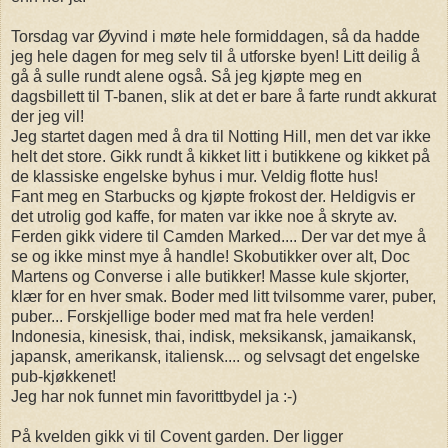
Torsdag var Øyvind i møte hele formiddagen, så da hadde
jeg hele dagen for meg selv til å utforske byen! Litt deilig å
gå å sulle rundt alene også. Så jeg kjøpte meg en
dagsbillett til T-banen, slik at det er bare å farte rundt akkurat
der jeg vil!
Jeg startet dagen med å dra til Notting Hill, men det var ikke
helt det store. Gikk rundt å kikket litt i butikkene og kikket på
de klassiske engelske byhus i mur. Veldig flotte hus!
Fant meg en Starbucks og kjøpte frokost der. Heldigvis er
det utrolig god kaffe, for maten var ikke noe å skryte av.
Ferden gikk videre til Camden Marked.... Der var det mye å
se og ikke minst mye å handle! Skobutikker over alt, Doc
Martens og Converse i alle butikker! Masse kule skjorter,
klær for en hver smak. Boder med litt tvilsomme varer, puber,
puber... Forskjellige boder med mat fra hele verden!
Indonesia, kinesisk, thai, indisk, meksikansk, jamaikansk,
japansk, amerikansk, italiensk.... og selvsagt det engelske
pub-kjøkkenet!
Jeg har nok funnet min favorittbydel ja :-)
På kvelden gikk vi til Covent garden. Der ligger