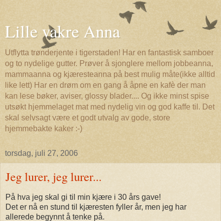
Lille vakre Anna
Utflytta trønderjente i tigerstaden! Har en fantastisk samboer
og to nydelige gutter. Prøver å sjonglere mellom jobbeanna,
mammaanna og kjæresteanna på best mulig måte(ikke alltid
like lett) Har en drøm om en gang å åpne en kafè der man
kan lese bøker, aviser, glossy blader.... Og ikke minst spise
utsøkt hjemmelaget mat med nydelig vin og god kaffe til. Det
skal selvsagt være et godt utvalg av gode, store
hjemmebakte kaker :-)
torsdag, juli 27, 2006
Jeg lurer, jeg lurer...
På hva jeg skal gi til min kjære i 30 års gave!
Det er nå en stund til kjæresten fyller år, men jeg har
allerede begynnt å tenke på.