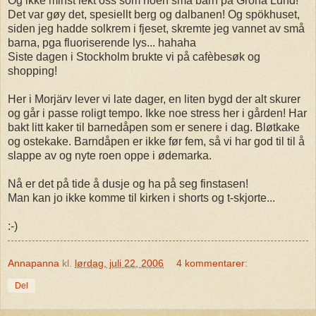
Og ikke minst lekt oss som noen små barn på Gröna Lund!
Det var gøy det, spesiellt berg og dalbanen! Og spökhuset,
siden jeg hadde solkrem i fjeset, skremte jeg vannet av små
barna, pga fluoriserende lys... hahaha
Siste dagen i Stockholm brukte vi på cafèbesøk og
shopping!
Her i Morjärv lever vi late dager, en liten bygd der alt skurer
og går i passe roligt tempo. Ikke noe stress her i gården! Har
bakt litt kaker til barnedåpen som er senere i dag. Bløtkake
og ostekake. Barndåpen er ikke før fem, så vi har god til til å
slappe av og nyte roen oppe i ødemarka.
Nå er det på tide å dusje og ha på seg finstasen!
Man kan jo ikke komme til kirken i shorts og t-skjorte...
:-)
Annapanna
kl.
lørdag, juli 22, 2006
4 kommentarer:
Del