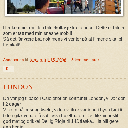
Her kommer en liten bildekollasje fra London. Dette er bilder
som er tatt med min snasne mobil!
Så det får være bra nok mens vi venter på at filmene skal bli
fremkalt!
Annapanna
kl.
lørdag, juli 15, 2006
3 kommentarer:
Del
LONDON
Da var jeg tilbake i Oslo etter en kort tur til London, vi var der
i 2 dager.
Vi kom på onsdag kveld, siden vi ikke var inne i byen før i ti
tiden gikk vi bare å satt oss i hotellbaren. Der fikk vi bestillt
god mat og drikke! Deilig Rioja til 14£ flaska... litt billigere
enn her ja.