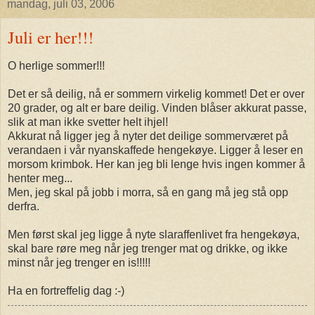
mandag, juli 03, 2006
Juli er her!!!
O herlige sommer!!!
Det er så deilig, nå er sommern virkelig kommet! Det er over
20 grader, og alt er bare deilig. Vinden blåser akkurat passe,
slik at man ikke svetter helt ihjel!
Akkurat nå ligger jeg å nyter det deilige sommerværet på
verandaen i vår nyanskaffede hengekøye. Ligger å leser en
morsom krimbok.
Her kan jeg bli lenge hvis ingen kommer å
henter meg...
Men, jeg skal på jobb i morra, så en gang må jeg stå opp
derfra.
Men først skal jeg ligge å nyte slaraffenlivet fra hengekøya,
skal bare røre meg når jeg trenger mat og drikke, og ikke
minst når jeg trenger en is!!!!!
Ha en fortreffelig dag :-)