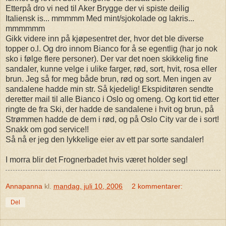
Etterpå dro vi ned til Aker Brygge der vi spiste deilig
Italiensk is... mmmmm Med mint/sjokolade og lakris...
mmmmmm
Gikk videre inn på kjøpesentret der, hvor det ble diverse
topper o.l. Og dro innom Bianco for å se egentlig (har jo nok
sko i følge flere personer). Der var det noen skikkelig fine
sandaler, kunne velge i ulike farger, rød, sort, hvit, rosa eller
brun. Jeg så for meg både brun, rød og sort. Men ingen av
sandalene hadde min str. Så kjedelig! Ekspiditøren sendte
deretter mail til alle Bianco i Oslo og omeng. Og kort tid etter
ringte de fra Ski, der hadde de sandalene i hvit og brun, på
Strømmen hadde de dem i rød, og på Oslo City var de i sort!
Snakk om god service!!
Så nå er jeg den lykkelige eier av ett par sorte sandaler!
I morra blir det Frognerbadet hvis været holder seg!
Annapanna
kl.
mandag, juli 10, 2006
2 kommentarer:
Del