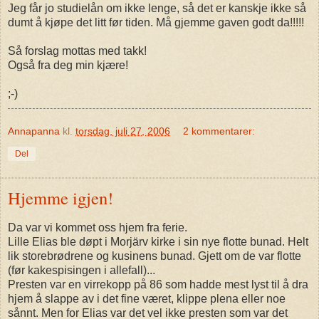
Jeg får jo studielån om ikke lenge, så det er kanskje ikke så
dumt å kjøpe det litt før tiden. Må gjemme gaven godt da!!!!!
Så forslag mottas med takk!
Også fra deg min kjære!
;-)
Annapanna
kl.
torsdag, juli 27, 2006
2 kommentarer:
Del
Hjemme igjen!
Da var vi kommet oss hjem fra ferie.
Lille Elias ble døpt i Morjärv kirke i sin nye flotte bunad. Helt
lik storebrødrene og kusinens bunad. Gjett om de var flotte
(før kakespisingen i allefall)...
Presten var en virrekopp på 86 som hadde mest lyst til å dra
hjem å slappe av i det fine været, klippe plena eller noe
sånnt. Men for Elias var det vel ikke presten som var det