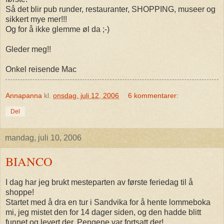
Så det blir pub runder, restauranter, SHOPPING, museer og
sikkert mye mer!!!
Og for å ikke glemme øl da ;-)
Gleder meg!!
Onkel reisende Mac
Annapanna
kl.
onsdag, juli 12, 2006
6 kommentarer:
Del
mandag, juli 10, 2006
BIANCO
I dag har jeg brukt mesteparten av første feriedag til å
shoppe!
Startet med å dra en tur i Sandvika for å hente lommeboka
mi, jeg mistet den for 14 dager siden, og den hadde blitt
funnet og levert der. Pengene var fortsatt der!