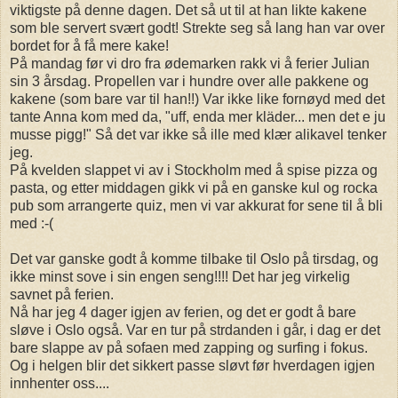
viktigste på denne dagen. Det så ut til at han likte kakene
som ble servert svært godt! Strekte seg så lang han var over
bordet for å få mere kake!
På mandag før vi dro fra ødemarken rakk vi å ferier Julian
sin 3 årsdag. Propellen var i hundre over alle pakkene og
kakene (som bare var til han!!) Var ikke like fornøyd med det
tante Anna kom med da, "uff, enda mer kläder... men det e ju
musse pigg!" Så det var ikke så ille med klær alikavel tenker
jeg.
På kvelden slappet vi av i Stockholm med å spise pizza og
pasta, og etter middagen gikk vi på en ganske kul og rocka
pub som arrangerte quiz, men vi var akkurat for sene til å bli
med :-(
Det var ganske godt å komme tilbake til Oslo på tirsdag, og
ikke minst sove i sin engen seng!!!! Det har jeg virkelig
savnet på ferien.
Nå har jeg 4 dager igjen av ferien, og det er godt å bare
sløve i Oslo også. Var en tur på strdanden i går, i dag er det
bare slappe av på sofaen med zapping og surfing i fokus.
Og i helgen blir det sikkert passe sløvt før hverdagen igjen
innhenter oss....