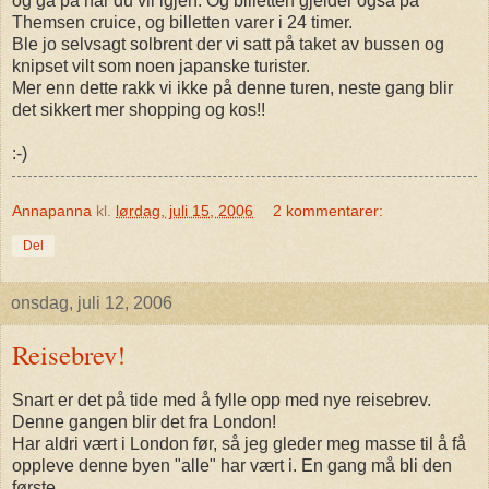
og gå på når du vil igjen. Og billetten gjelder også på
Themsen cruice, og billetten varer i 24 timer.
Ble jo selvsagt solbrent der vi satt på taket av bussen og
knipset vilt som noen japanske turister.
Mer enn dette rakk vi ikke på denne turen, neste gang blir
det sikkert mer shopping og kos!!
:-)
Annapanna
kl.
lørdag, juli 15, 2006
2 kommentarer:
Del
onsdag, juli 12, 2006
Reisebrev!
Snart er det på tide med å fylle opp med nye reisebrev.
Denne gangen blir det fra London!
Har aldri vært i London før, så jeg gleder meg masse til å få
oppleve denne byen "alle" har vært i. En gang må bli den
første.