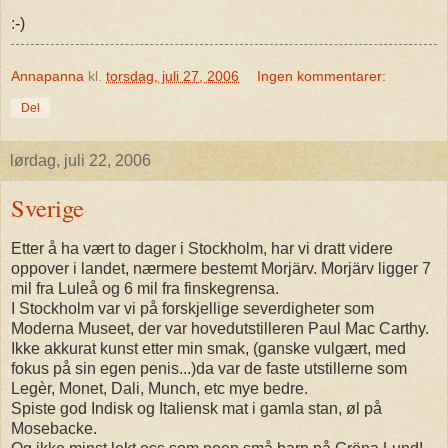
:-)
Annapanna
kl.
torsdag, juli 27, 2006
Ingen kommentarer:
Del
lørdag, juli 22, 2006
Sverige
Etter å ha vært to dager i Stockholm, har vi dratt videre
oppover i landet, nærmere bestemt Morjärv. Morjärv ligger 7
mil fra Luleå og 6 mil fra finskegrensa.
I Stockholm var vi på forskjellige severdigheter som
Moderna Museet, der var hovedutstilleren Paul Mac Carthy.
Ikke akkurat kunst etter min smak, (ganske vulgært, med
fokus på sin egen penis...)da var de faste utstillerne som
Legèr, Monet, Dali, Munch, etc mye bedre.
Spiste god Indisk og Italiensk mat i gamla stan, øl på
Mosebacke.