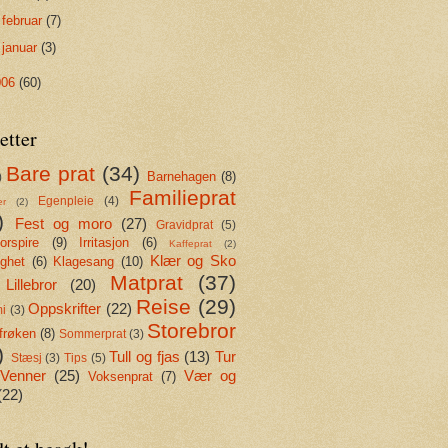
►
februar
(7)
►
januar
(3)
006
(60)
etter
Bare prat
(34)
Barnehagen
(8)
)
Familieprat
Egenpleie
(4)
er
(2)
)
Fest og moro
(27)
Gravidprat
(5)
rspire
(9)
Irritasjon
(6)
Kaffeprat
(2)
Klær og Sko
ighet
(6)
Klagesang
(10)
Matprat
(37)
Lillebror
(20)
Reise
(29)
Oppskrifter
(22)
i
(3)
Storebror
frøken
(8)
Sommerprat
(3)
)
Tull og fjas
(13)
Tur
Stæsj
(3)
Tips
(5)
Venner
(25)
Vær og
Voksenprat
(7)
(22)