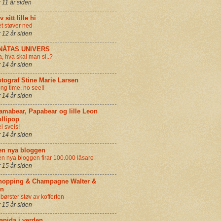
r 11 år siden
v sitt lille hi
t støver ned
r 12 år siden
NÅTAS UNIVERS
a, hva skal man si..?
r 14 år siden
tograf Stine Marie Larsen
ng time, no see!!
r 14 år siden
amabear, Papabear og lille Leon
llipop
i sveis!
r 14 år siden
en nya bloggen
n nya bloggen firar 100.000 läsare
r 15 år siden
hopping & Champagne Walter &
in
 børster støv av kofferten
r 15 år siden
apida i verden