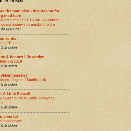
t et besøk!
reldremanualen - inspirasjon for
eg med barn!
reldreblogging på TikTok: Slik vokser
 og når tusenvis av norske foreldre
r én uke siden
ias verden
nna. The end.
r 5 år siden
ne & hennes lille verden.
lefeiring 2019
r 6 år siden
jøkkentjeneste]
ksemiddag med Snøfrisklokk
r 8 år siden
m A Little Rascal!
lloween bursdag i ekte Hollywood
yle!
r 8 år siden
nterverket
ndagsservice
r 9 år siden