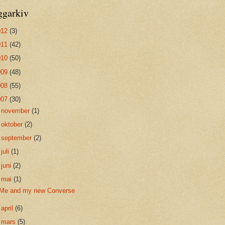
ggarkiv
012
(3)
011
(42)
010
(50)
009
(48)
008
(55)
007
(30)
►
november
(1)
►
oktober
(2)
►
september
(2)
►
juli
(1)
►
juni
(2)
▼
mai
(1)
Me and my new Converse
►
april
(6)
►
mars
(5)