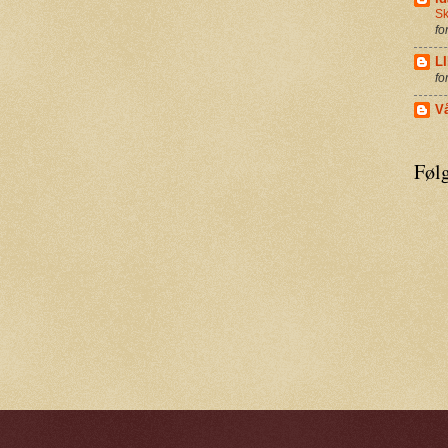
Sk
fo
L
fo
Vå
Følg