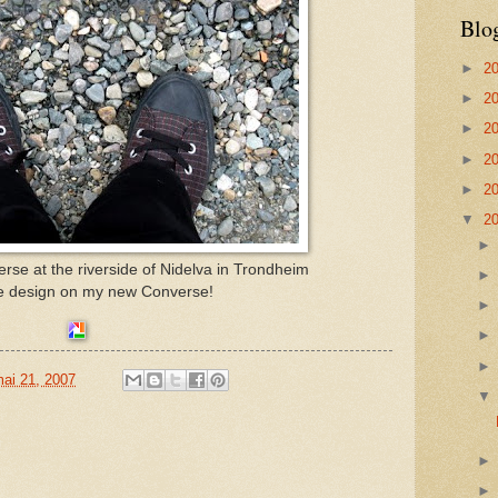
Blo
►
2
►
2
►
2
►
2
►
2
▼
2
e at the riverside of Nidelva in Trondheim
he design on my new Converse!
ai 21, 2007