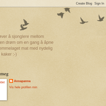
røver å sjonglere mellom
r en drøm om en gang å åpne
 hjemmelaget mat med nydelig
 kaker :-)
 meg
Annapanna
Vis hele profilen min