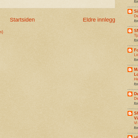
fo
Si
De
Startsiden
Eldre innlegg
fo
S
m)
Tj
fo
Fo
Lo
fo
M
Lo
He
fo
D
De
fo
S
V
Vi
fo
id