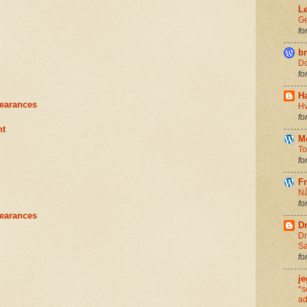
L
G
fo
br
Do
fo
H
learances
Hv
fo
nt
M
To
fo
F
Nå
fo
learances
D
Dr
Sa
fo
je
*s
ad