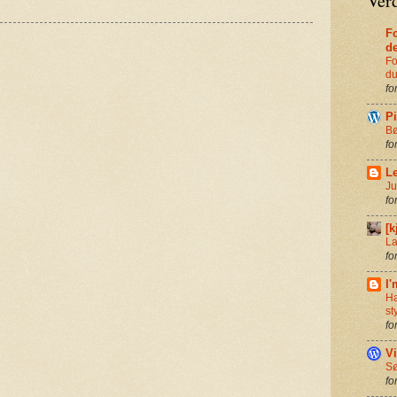
Verd
Fo
d
Fo
du
fo
P
Bø
fo
Le
Ju
fo
[k
La
fo
I'
Ha
st
fo
Vi
Sø
fo