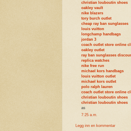
christian louboutin shoes
oakley vault
nike blazers
tory burch outlet
cheap ray ban sunglasses
louis vuitton
longchamp handbags
jordan 3
coach outlet store online c
oakley outlet
ray ban sunglasses discou
replica watches
nike free run
michael kors handbags
louis vuitton outlet
michael kors outlet
polo ralph lauren
coach outlet store online c
christian louboutin shoes
christian louboutin shoes
as
7:25 a.m.
Legg inn en kommentar