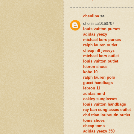
chenlina
sa...
chenlina20160707
louis vuitton purses
adidas yeezy
michael kors purses
ralph lauren outlet
cheap nfl jerseys
michael kors outlet
louis vuitton outlet
lebron shoes
kobe 10
ralph lauren polo
gucci handbags
lebron 11
adidas nmd
oakley sunglasses
louis vuitton handbags
ray ban sunglasses outlet
christian louboutin outlet
toms shoes
cheap toms
adidas yeezy 350