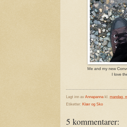
Me and my new Convers
I love t
Lagt inn av
Annapanna
kl.
mandag, m
Etiketter:
Klær og Sko
5 kommentarer: