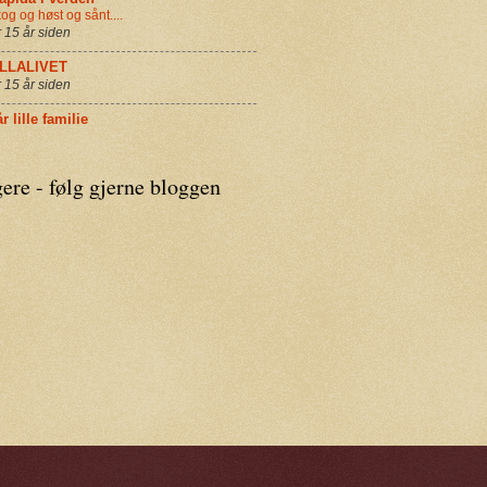
og og høst og sånt....
r 15 år siden
ILLALIVET
r 15 år siden
r lille familie
ere - følg gjerne bloggen