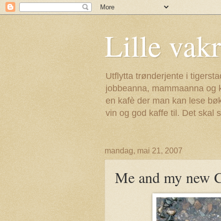
Lille vak
Utflytta trønderjente i tiger
jobbeanna, mammaanna og kjæ
en kafè der man kan lese bøk
vin og god kaffe til. Det ska
mandag, mai 21, 2007
Me and my new C