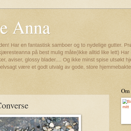
re Anna
staden! Har en fantastisk samboer og to nydelige gutter. P
resteanna på best mulig måte(ikke alltid like lett) Ha
er, aviser, glossy blader.... Og ikke minst spise utsøkt
l selvsagt være et godt utvalg av gode, store hjemmebakte
Om
onverse