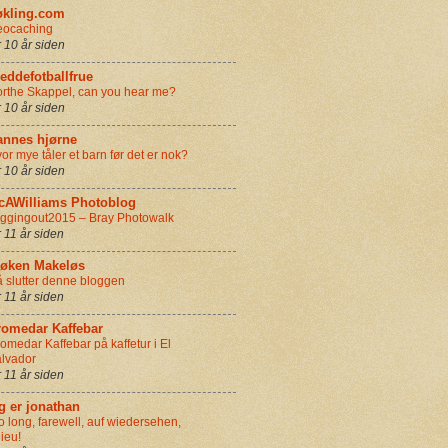
økling.com
eocaching
r 10 år siden
eddefotballfrue
rthe Skappel, can you hear me?
r 10 år siden
annes hjørne
or mye tåler et barn før det er nok?
r 10 år siden
cAWilliams Photoblog
ggingout2015 – Bray Photowalk
r 11 år siden
røken Makeløs
 slutter denne bloggen
r 11 år siden
romedar Kaffebar
omedar Kaffebar på kaffetur i El
lvador
r 11 år siden
g er jonathan
o long, farewell, auf wiedersehen,
ieu!