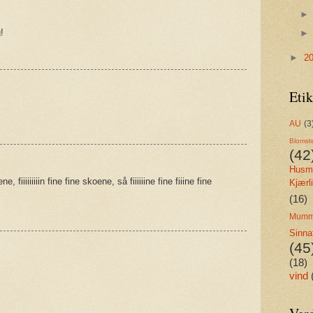
!
►
2
Etik
AU
(3
Blomst
(42
Husmo
ne, fiiiiiiiiin fine fine skoene, så fiiiiiine fine fiiine fine
Kjærl
(16)
Mumm
Sinna
(45
(18)
vind