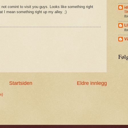
not comint to visit you guys. Looks like something right
id
at I mean something right up my alley. ;)
Sk
fo
L
fo
Vå
Følg
Startsiden
Eldre innlegg
m)