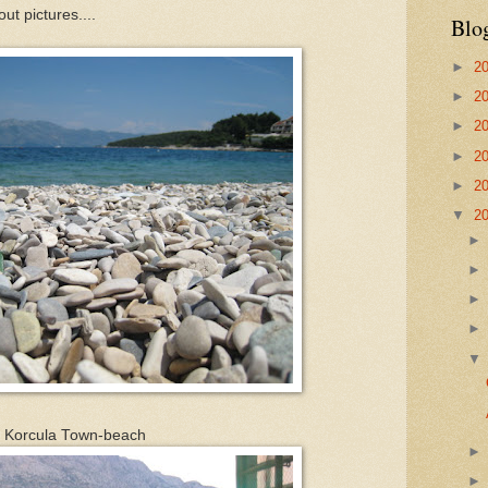
ut pictures....
Blo
►
2
►
2
►
2
►
2
►
2
▼
2
Korcula Town-beach