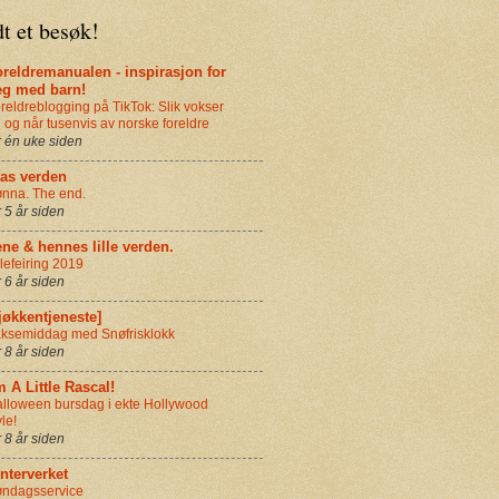
t et besøk!
reldremanualen - inspirasjon for
eg med barn!
reldreblogging på TikTok: Slik vokser
 og når tusenvis av norske foreldre
r én uke siden
ias verden
nna. The end.
r 5 år siden
ne & hennes lille verden.
lefeiring 2019
r 6 år siden
jøkkentjeneste]
ksemiddag med Snøfrisklokk
r 8 år siden
m A Little Rascal!
lloween bursdag i ekte Hollywood
yle!
r 8 år siden
nterverket
ndagsservice