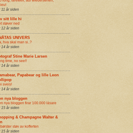
o long, farewell, auf wiedersehen,
ieu!
r 11 år siden
v sitt lille hi
t støver ned
r 12 år siden
NÅTAS UNIVERS
a, hva skal man si..?
r 14 år siden
tograf Stine Marie Larsen
ng time, no see!!
r 14 år siden
amabear, Papabear og lille Leon
llipop
i sveis!
r 14 år siden
en nya bloggen
n nya bloggen firar 100.000 läsare
r 15 år siden
hopping & Champagne Walter &
in
 børster støv av kofferten
r 15 år siden