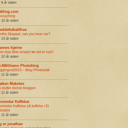
r 9 år siden
økling.com
eocaching
r 10 år siden
eddefotballfrue
rthe Skappel, can you hear me?
r 10 år siden
annes hjørne
or mye tåler et barn før det er nok?
r 10 år siden
cAWilliams Photoblog
ggingout2015 – Bray Photowalk
r 11 år siden
røken Makeløs
 slutter denne bloggen
r 11 år siden
romedar Kaffebar
omedar Kaffebar på kaffetur i El
lvador
r 11 år siden
g er jonathan