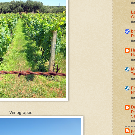
fo
L
G
fo
br
Do
fo
H
Hv
fo
M
To
fo
F
Nå
fo
D
Dr
Winegrapes
Sa
fo
je