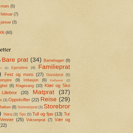
►
mars
(5)
►
februar
(7)
►
januar
(3)
006
(60)
etter
Bare prat
(34)
Barnehagen
(8)
)
Familieprat
Egenpleie
(4)
er
(2)
)
Fest og moro
(27)
Gravidprat
(5)
rspire
(9)
Irritasjon
(6)
Kaffeprat
(2)
Klær og Sko
ighet
(6)
Klagesang
(10)
Matprat
(37)
Lillebror
(20)
Reise
(29)
Oppskrifter
(22)
i
(3)
Storebror
frøken
(8)
Sommerprat
(3)
)
Tull og fjas
(13)
Tur
Stæsj
(3)
Tips
(5)
Venner
(25)
Vær og
Voksenprat
(7)
(22)