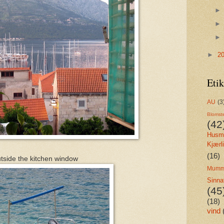
►
2
Etik
AU
(3
Blomst
(42
Husmo
Kjærl
(16)
tside the kitchen window
Mumm
Sinna
(45
(18)
vind