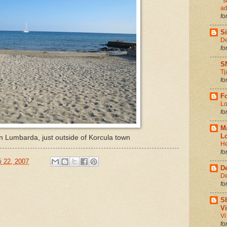
*s
ad
fo
Si
De
fo
S
Tj
fo
Fo
Lo
fo
M
Lo
 Lumbarda, just outside of Korcula town
He
fo
ni 22, 2007
D
De
fo
S
V
Vi
fo