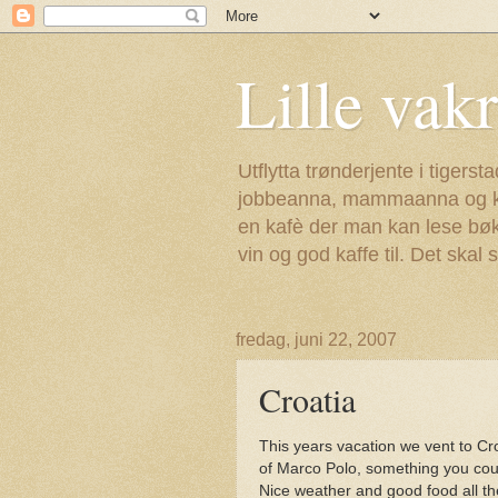
Lille vak
Utflytta trønderjente i tiger
jobbeanna, mammaanna og kjæ
en kafè der man kan lese bøk
vin og god kaffe til. Det ska
fredag, juni 22, 2007
Croatia
This years vacation we vent to Cro
of Marco Polo, something you coul
Nice weather and good food all th