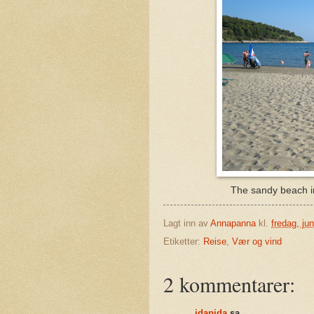
The sandy beach in
Lagt inn av
Annapanna
kl.
fredag, ju
Etiketter:
Reise
,
Vær og vind
2 kommentarer:
idapida
sa...