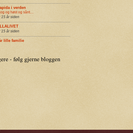
apida i verden
og og høst og sånt....
r 15 år siden
ILLALIVET
r 15 år siden
r lille familie
ere - følg gjerne bloggen