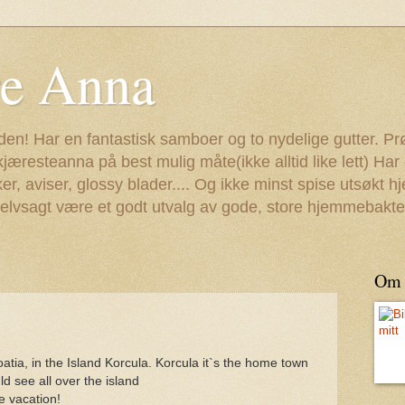
re Anna
staden! Har en fantastisk samboer og to nydelige gutter. P
resteanna på best mulig måte(ikke alltid like lett) Ha
er, aviser, glossy blader.... Og ikke minst spise utsøkt
l selvsagt være et godt utvalg av gode, store hjemmebakte
Om
atia, in the Island Korcula. Korcula it`s the home town
d see all over the island
e vacation!