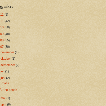
ggarkiv
012
(3)
011
(42)
010
(50)
009
(48)
008
(55)
007
(30)
►
november
(1)
►
oktober
(2)
►
september
(2)
►
juli
(1)
▼
juni
(2)
Croatia
At the beach
►
mai
(1)
►
april
(6)