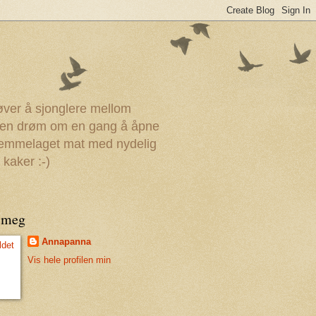
røver å sjonglere mellom
r en drøm om en gang å åpne
 hjemmelaget mat med nydelig
 kaker :-)
 meg
Annapanna
Vis hele profilen min