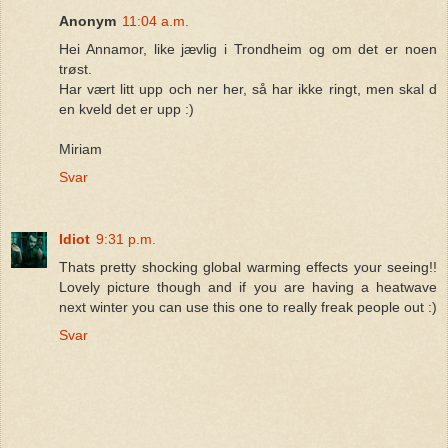
Anonym
11:04 a.m.
Hei Annamor, like jævlig i Trondheim og om det er noen
trøst.
Har vært litt upp och ner her, så har ikke ringt, men skal d
en kveld det er upp :)
Miriam
Svar
Idiot
9:31 p.m.
Thats pretty shocking global warming effects your seeing!!
Lovely picture though and if you are having a heatwave
next winter you can use this one to really freak people out :)
Svar