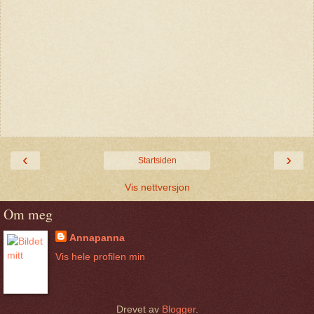
‹
›
Startsiden
Vis nettversjon
Om meg
Annapanna
Vis hele profilen min
Drevet av
Blogger
.