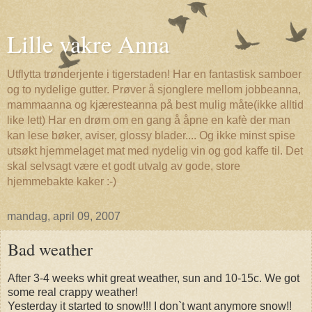
Lille vakre Anna
Utflytta trønderjente i tigerstaden! Har en fantastisk samboer
og to nydelige gutter. Prøver å sjonglere mellom jobbeanna,
mammaanna og kjæresteanna på best mulig måte(ikke alltid
like lett) Har en drøm om en gang å åpne en kafè der man
kan lese bøker, aviser, glossy blader.... Og ikke minst spise
utsøkt hjemmelaget mat med nydelig vin og god kaffe til. Det
skal selvsagt være et godt utvalg av gode, store
hjemmebakte kaker :-)
mandag, april 09, 2007
Bad weather
After 3-4 weeks whit great weather, sun and 10-15c. We got
some real crappy weather!
Yesterday it started to snow!!! I don`t want anymore snow!!