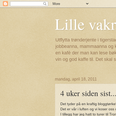
Lille vak
Utflytta trønderjente i tiger
jobbeanna, mammaanna og kjæ
en kafè der man kan lese bøk
vin og god kaffe til. Det ska
mandag, april 18, 2011
4 uker siden sist...
Det tyder på en kraftig bloggtørke
Det er vår i luften og vi koser oss
I tillegg har jeg hatt to turer til