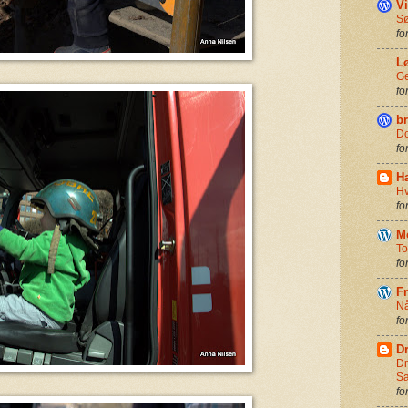
Vi
Sø
fo
L
G
fo
br
Do
fo
H
Hv
fo
M
To
fo
F
Nå
fo
D
Dr
Sa
fo