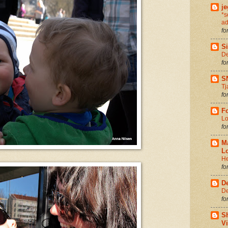
je
*s
ad
fo
Si
De
fo
S
Tj
fo
Fo
Lo
fo
M
Lo
He
fo
D
De
fo
S
V