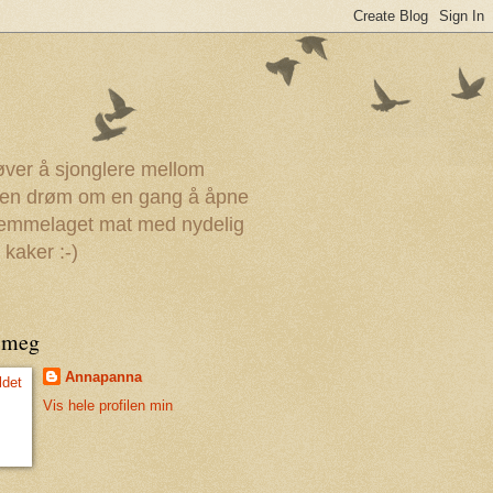
røver å sjonglere mellom
r en drøm om en gang å åpne
 hjemmelaget mat med nydelig
 kaker :-)
 meg
Annapanna
Vis hele profilen min