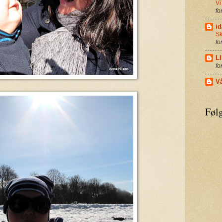
Vi
fo
id
Sk
fo
L
fo
Vå
Følg