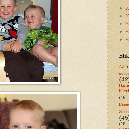
►
2
►
2
►
2
►
2
►
2
Etik
AU
(3
Blomst
(42
Husmo
Kjærl
(16)
Mumm
Sinna
(45
(18)