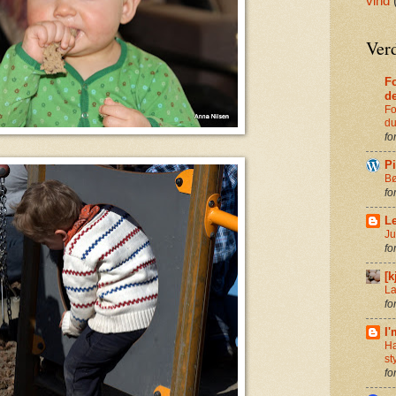
vind
Verd
Fo
d
Fo
du
fo
P
Bø
fo
Le
Ju
fo
[k
La
fo
I'
Ha
st
fo