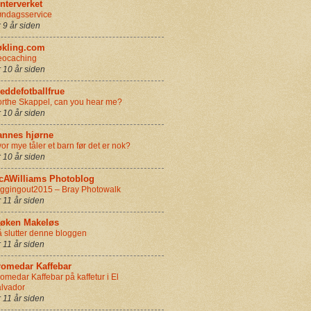
nterverket
ndagsservice
r 9 år siden
økling.com
eocaching
r 10 år siden
eddefotballfrue
rthe Skappel, can you hear me?
r 10 år siden
annes hjørne
or mye tåler et barn før det er nok?
r 10 år siden
cAWilliams Photoblog
ggingout2015 – Bray Photowalk
r 11 år siden
røken Makeløs
 slutter denne bloggen
r 11 år siden
romedar Kaffebar
omedar Kaffebar på kaffetur i El
lvador
r 11 år siden