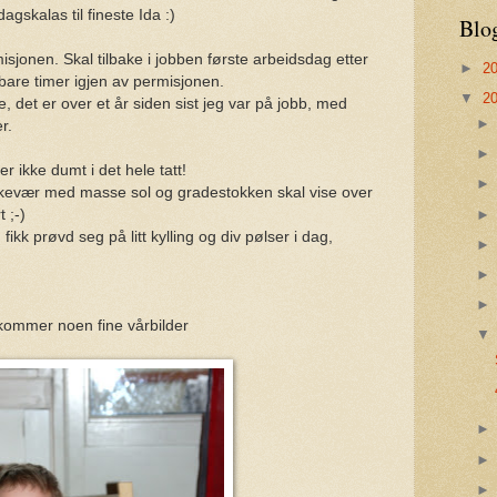
gskalas til fineste Ida :)
Blo
isjonen. Skal tilbake i jobben første arbeidsdag etter
►
2
bare timer igjen av permisjonen.
▼
2
, det er over et år siden sist jeg var på jobb, med
r.
r ikke dumt i det hele tatt!
påskevær med masse sol og gradestokken skal vise over
 ;-)
fikk prøvd seg på litt kylling og div pølser i dag,
kommer noen fine vårbilder