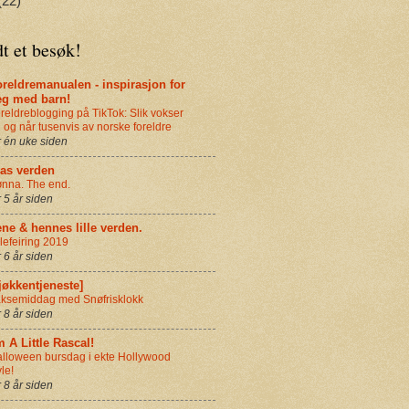
(22)
t et besøk!
reldremanualen - inspirasjon for
eg med barn!
reldreblogging på TikTok: Slik vokser
 og når tusenvis av norske foreldre
r én uke siden
ias verden
nna. The end.
r 5 år siden
ne & hennes lille verden.
lefeiring 2019
r 6 år siden
jøkkentjeneste]
ksemiddag med Snøfrisklokk
r 8 år siden
m A Little Rascal!
lloween bursdag i ekte Hollywood
yle!
r 8 år siden