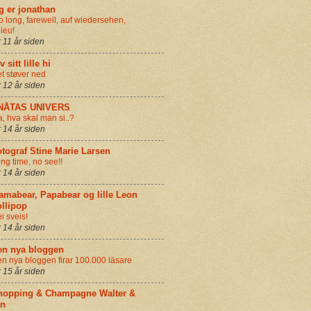
g er jonathan
o long, farewell, auf wiedersehen,
ieu!
r 11 år siden
v sitt lille hi
t støver ned
r 12 år siden
NÅTAS UNIVERS
a, hva skal man si..?
r 14 år siden
tograf Stine Marie Larsen
ng time, no see!!
r 14 år siden
amabear, Papabear og lille Leon
llipop
i sveis!
r 14 år siden
en nya bloggen
n nya bloggen firar 100.000 läsare
r 15 år siden
hopping & Champagne Walter &
in