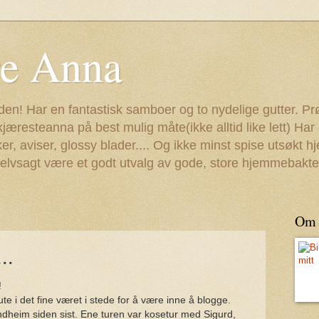
re Anna
staden! Har en fantastisk samboer og to nydelige gutter. P
resteanna på best mulig måte(ikke alltid like lett) Ha
er, aviser, glossy blader.... Og ikke minst spise utsøkt
l selvsagt være et godt utvalg av gode, store hjemmebakte
Om
..
!
 ute i det fine været i stede for å være inne å blogge.
 Trondheim siden sist. Ene turen var kosetur med Sigurd,