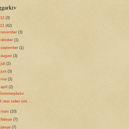
ggarkiv
012
(3)
011
(42)
►
november
(3)
►
oktober
(1)
►
september
(1)
►
august
(3)
►
juli
(2)
►
juni
(3)
►
mai
(3)
▼
april
(2)
Sommerpåske
4 uker siden sist.....
►
mars
(10)
►
februar
(7)
►
januar
(7)