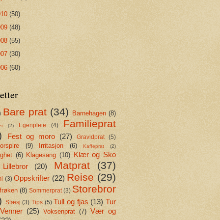
010
(50)
009
(48)
008
(55)
007
(30)
006
(60)
etter
Bare prat
(34)
Barnehagen
(8)
)
Familieprat
Egenpleie
(4)
er
(2)
)
Fest og moro
(27)
Gravidprat
(5)
rspire
(9)
Irritasjon
(6)
Kaffeprat
(2)
Klær og Sko
ighet
(6)
Klagesang
(10)
Matprat
(37)
Lillebror
(20)
Reise
(29)
Oppskrifter
(22)
i
(3)
Storebror
frøken
(8)
Sommerprat
(3)
)
Tull og fjas
(13)
Tur
Stæsj
(3)
Tips
(5)
Venner
(25)
Vær og
Voksenprat
(7)