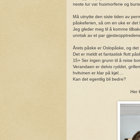
neste tur var husmorferie og bursda
Må utnytte den siste tiden av perm
påskeferien, så om en uke er det 
Jeg gleder meg til å komme tilbake
unntak av et par gjesteopptredene
Årets påske er Oslopåske, og det e
Det er meldt et fantastisk flott 
15+ Ser ingen grunn til å reise bort
Verandaen er delvis ryddet, grillen 
hvitvinen er klar på kjøl....
Kan det egentlig bli bedre?
Her 