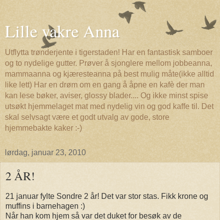
Lille vakre Anna
Utflytta trønderjente i tigerstaden! Har en fantastisk samboer
og to nydelige gutter. Prøver å sjonglere mellom jobbeanna,
mammaanna og kjæresteanna på best mulig måte(ikke alltid
like lett) Har en drøm om en gang å åpne en kafè der man
kan lese bøker, aviser, glossy blader.... Og ikke minst spise
utsøkt hjemmelaget mat med nydelig vin og god kaffe til. Det
skal selvsagt være et godt utvalg av gode, store
hjemmebakte kaker :-)
lørdag, januar 23, 2010
2 ÅR!
21 januar fylte Sondre 2 år! Det var stor stas. Fikk krone og
muffins i barnehagen :)
Når han kom hjem så var det duket for besøk av de