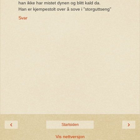
han ikke har mistet dynen og blitt kald da.
Han er kjempestolt over å sove i "storguttseng"
Svar
‹
›
Startsiden
Vis nettversjon