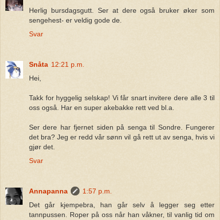
Herlig bursdagsgutt. Ser at dere også bruker øker som
sengehest- er veldig gode de.
Svar
Snåta
12:21 p.m.
Hei,
Takk for hyggelig selskap! Vi får snart invitere dere alle 3 til
oss også. Har en super akebakke rett ved bl.a.
Ser dere har fjernet siden på senga til Sondre. Fungerer
det bra? Jeg er redd vår sønn vil gå rett ut av senga, hvis vi
gjør det.
Svar
Annapanna
1:57 p.m.
Det går kjempebra, han går selv å legger seg etter
tannpussen. Roper på oss når han våkner, til vanlig tid om