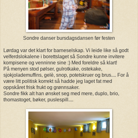
Sondre danser bursdagsdansen før festen
Lørdag var det klart for barneselskap. Vi leide like så godt
velferdslokalene i borettslaget så Sondre kunne invitere
kompisene og venninne sine :) Med foreldre så klart!
På menyen stod pølser, gulrotkake, ostekake,
sjokjolademuffins, gelè, snop, potetskruer og brus.... For å
være litt politisk korrekt så hadde jeg laget fat med
oppskåret frisk frukt og grønnsaker.
Sondre fikk alt han ønsket seg med mere, duplo, brio,
thomastoget, bøker, puslespill....