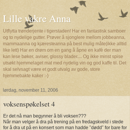
Lille vakre Anna
Utflytta trønderjente i tigerstaden! Har en fantastisk samboer
og to nydelige gutter. Prøver å sjonglere mellom jobbeanna,
mammaanna og kjæresteanna på best mulig måte(ikke alltid
like lett) Har en drøm om en gang å åpne en kafè der man
kan lese bøker, aviser, glossy blader.... Og ikke minst spise
utsøkt hjemmelaget mat med nydelig vin og god kaffe til. Det
skal selvsagt være et godt utvalg av gode, store
hjemmebakte kaker :-)
lørdag, november 11, 2006
voksenspøkelset 4
Er det nå man begynner å bli voksen???
Når man velger å dra på trening på en fredagskveld i stede
for å dra ut på en konsert som man hadde "dødd" for bare for