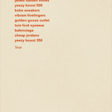
james harden shoes
yeezy boost 500
kobe sneakers
vibram fivefingers
golden goose outlet
tom ford eyewear
balenciaga
cheap jordans
yeezy boost 350
Svar