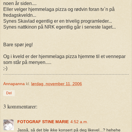
noen år siden....
Eller velger hjemmelaga pizza og rødvin foran tv`n på
fredagskveldn...
Synes Skavlad egentlig er en trivelig programleder...
Synes nattkinon på NRK egentlig går i seneste laget...
Bare spør jeg!
Og i kveld er der hjemmelaga pizza hjemme til et vennepar
som står på menyen.....
;-)
Annapanna
kl.
lørdag, november 11, 2006
Del
3 kommentarer:
FOTOGRAF STINE MARIE
4:52 a.m.
Jasså, så det ble ikke konsert på deg likevel...? hehehe